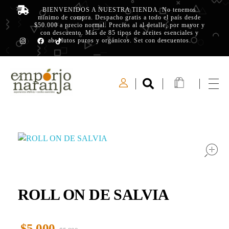
BIENVENIDOS A NUESTRA TIENDA. No tenemos
mínimo de compra. Despacho gratis a todo el país desde
$50.000 a precio normal. Precios al al detalle, por mayor y
con descuento. Más de 85 tipos de aceites esenciales y
absolutos puros y orgánicos. Set con descuentos.
Emporio Naranja
Experiencias Olfativas - Aceites Esenciales
ROLL ON DE SALVIA
$
5.000