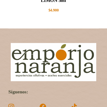
LIMÓN 5ml
$
4.900
Síguenos: