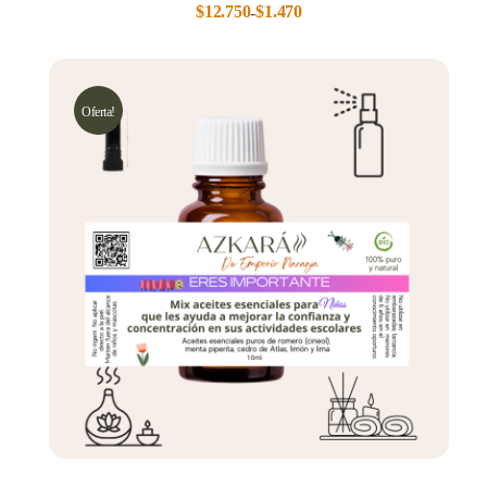
$
12.750
$
1.470
-
Oferta!